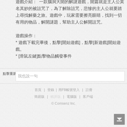
遊戲介紹： 一款腦洞大開的解謎遊戲，開篇就是主人公莫
名其妙的被詛咒了，為了解除詛咒，悲慘的主人公就要踏
上尋找解藥之旅。遊戲中，玩家需要擦亮眼睛，找到一切
有用的物品，解開謎題，幫助主人公解開詛咒。
遊戲操作：
* 遊戲下載完畢後，點擊[開始遊戲]，點擊[新遊戲]開始遊
戲。
* [滑鼠左鍵]點擊物品觸發事件
點擊重新加載
首頁
|
登錄
|
用FB帳號登入
|
註冊
簡易版
|
觸屏版
|
電腦版
|
客戶端
© Comsenz Inc.