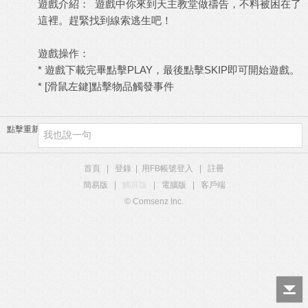
遊戲介紹： 遊戲中你來到天主教堂做禱告，不料被困在了
這裡。趕緊找到線索逃生吧！
遊戲操作：
* 遊戲下載完畢點擊PLAY，最後點擊SKIP即可開始遊戲。
* [滑鼠左鍵]點擊物品觸發事件
點擊重新加載
首頁
|
登錄
|
用FB帳號登入
|
註冊
簡易版
|
觸屏版
|
電腦版
|
客戶端
© Comsenz Inc.