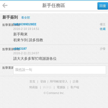
新手任務區
回復
新手簽到
看全部
54E40399D28EE
樓主
點擊重新加載
2016-2-10 19:14:51
收藏
新手剛來
初來乍到 請多指教
q5943187
沙發
點擊重新加載
2016-2-11 21:24:07
請大大多多幫忙唷謝謝各位
點擊重新加載
首頁
|
登錄
|
用FB帳號登入
|
註冊
簡易版
|
觸屏版
|
電腦版
|
客戶端
© Comsenz Inc.