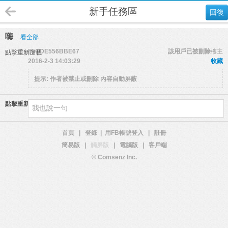
新手任務區
回復
嗨
看全部
55CDE556BBE67
該用戶已被刪除
樓主
點擊重新加載
2016-2-3 14:03:29
收藏
提示:
作者被禁止或刪除 內容自動屏蔽
點擊重新加載
首頁
|
登錄
|
用FB帳號登入
|
註冊
簡易版
|
觸屏版
|
電腦版
|
客戶端
© Comsenz Inc.