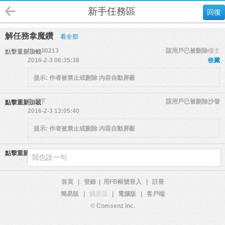
新手任務區
回復
解任務拿魔鑽
看全部
bbcall0213
該用戶已被刪除
樓主
點擊重新加載
2016-2-3 06:35:38
收藏
提示:
作者被禁止或刪除 內容自動屏蔽
奪天下
該用戶已被刪除
沙發
點擊重新加載
2016-2-3 13:05:40
提示:
作者被禁止或刪除 內容自動屏蔽
點擊重新加載
首頁
|
登錄
|
用FB帳號登入
|
註冊
簡易版
|
觸屏版
|
電腦版
|
客戶端
© Comsenz Inc.