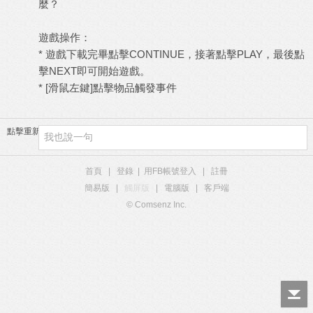
麼？
遊戲操作：
* 遊戲下載完畢點擊CONTINUE，接著點擊PLAY，最後點
擊NEXT即可開始遊戲。
* [滑鼠左鍵]點擊物品觸發事件
點擊重新加載
首頁
|
登錄
|
用FB帳號登入
|
註冊
簡易版
|
觸屏版
|
電腦版
|
客戶端
© Comsenz Inc.