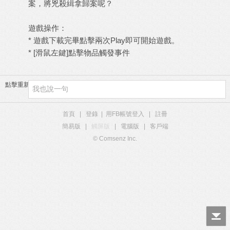
案，將兇殺緝拿歸案呢？
遊戲操作：
* 遊戲下載完畢點擊兩次Play即可開始遊戲。
* [滑鼠左鍵]點擊物品觸發事件
點擊重新加載
首頁
|
登錄
|
用FB帳號登入
|
註冊
簡易版
|
觸屏版
|
電腦版
|
客戶端
© Comsenz Inc.