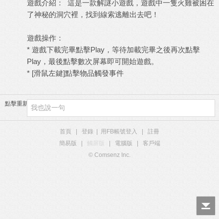
遊戲介紹： 這是一款解謎小遊戲，遊戲中一隻火雞被困在
了神秘的洞穴裡，找到線索逃離出去吧！
遊戲操作：
* 遊戲下載完畢點擊Play，等待加載完畢之後再次點擊
Play，最後點擊數次屏幕即可開始遊戲。
* [滑鼠左鍵]點擊物品觸發事件
點擊重新加載
首頁
|
登錄
|
用FB帳號登入
|
註冊
簡易版
|
觸屏版
|
電腦版
|
客戶端
© Comsenz Inc.