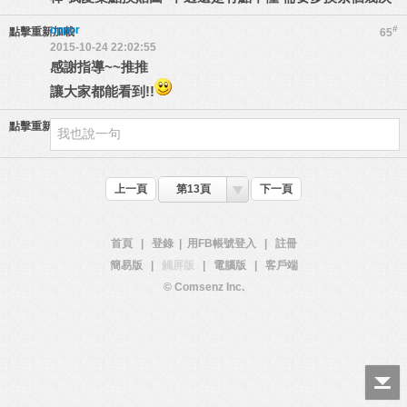
oppor
#
點擊重新加載
65
2015-10-24 22:02:55
感謝指導~~推推
讓大家都能看到!!
點擊重新加載
上一頁
第13頁
下一頁
首頁
|
登錄
|
用FB帳號登入
|
註冊
簡易版
|
觸屏版
|
電腦版
|
客戶端
© Comsenz Inc.