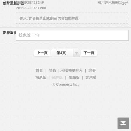
55EDF2E42824F
該用戶已被刪除
#
點擊重新加載
20
2015-9-8 04:33:08
提示:
作者被禁止或刪除 內容自動屏蔽
點擊重新加載
上一頁
第4頁
下一頁
首頁
|
登錄
|
用FB帳號登入
|
註冊
簡易版
|
觸屏版
|
電腦版
|
客戶端
© Comsenz Inc.