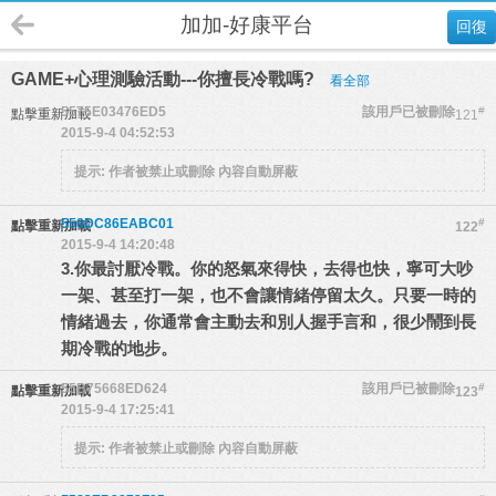
加加-好康平台
回復
GAME+心理測驗活動---你擅長冷戰嗎?
看全部
5575E03476ED5
該用戶已被刪除
#
點擊重新加載
121
2015-9-4 04:52:53
提示:
作者被禁止或刪除 內容自動屏蔽
550DC86EABC01
#
點擊重新加載
122
2015-9-4 14:20:48
3.你最討厭冷戰。你的怒氣來得快，去得也快，寧可大吵
一架、甚至打一架，也不會讓情緒停留太久。只要一時的
情緒過去，你通常會主動去和別人握手言和，很少鬧到長
期冷戰的地步。
55B75668ED624
該用戶已被刪除
#
點擊重新加載
123
2015-9-4 17:25:41
提示:
作者被禁止或刪除 內容自動屏蔽