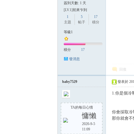
簽到天數: 1 天
[LV.1]初來乍到
1
5
17
主題
帖子
積分
等級1
積分
17
發消息
回復
baby7529
發表於 2015-
1.你是個冷
TA的每日心情
你會採取冷
慵懶
那你就會不
2020-9-5
11:09