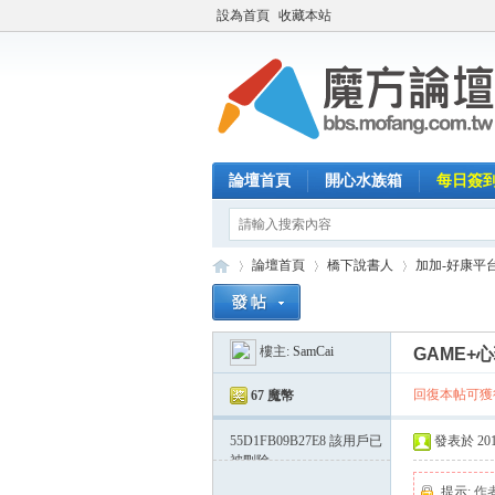
設為首頁
收藏本站
論壇首頁
開心水族箱
每日簽
論壇首頁
橋下說書人
加加-好康平
樓主:
SamCai
GAME+
魔
»
›
›
回復本帖可獲得
67 魔幣
55D1FB09B27E8
該用戶已
發表於 2015-
被刪除
提示:
作