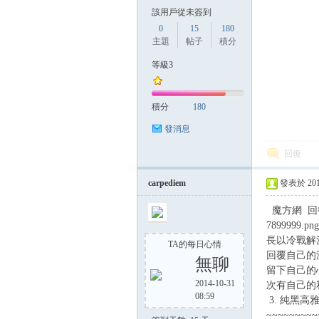
該用戶從未簽到
0
15
180
主題
帖子
積分
等級3
積分
180
發消息
回復
carpediem
發表於 2015-
魔方網 回復 
789999
長以冷戰解
TA的每日心情
回覆自己的測驗
無聊
留下自己的
2014-10-31
次有自己的
08:59
3. 純黑高雅的
~~~~~