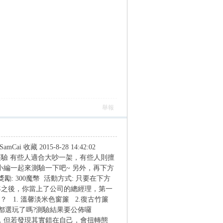
舉報
藏 2015-8-28 14:42:02
過的經驗 有些人適合大吵一架，有些人則擅
小編一起來測驗一下吧~ 另外，再下方
活動獎勵: 300魔幣 活動方式: 只要在下方
多年之後，你當上了公司的總經理，第一
 1. 溫馨淡米色窗簾 2.復古竹簾
----- 大家都選玩了嗎?測驗結果要公佈囉
關係，但若發現其實錯在自己，會扭轉態