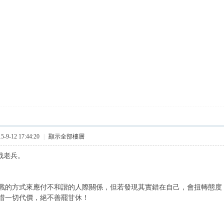
9-12 17:44:20
|
顯示全部樓層
戰老兵。
戰的方式來應付不和諧的人際關係，但若發現其實錯在自己，會扭轉態度
惜一切代價，絕不善罷甘休！