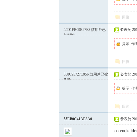
回復
方
55D1FB09B27E8
該用戶已
發表於 2015-
被刪除
提示:
作
回復
558C95727C956
該用戶已被
發表於 2015-
刪除
網
提示:
作
回復
55EB0C41AE3A0
發表於 2015-
cocenqkqidc