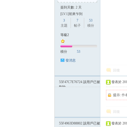
簽到天數: 2 天
[LV.1]初來乍到
3
7
53
主題
帖子
積分
等級2
積分
53
發消息
回復
55F47C7E76724
該用戶已被
發表於 2015-
刪除
提示:
作
回復
55F4963D88802
該用戶已被
發表於 2015-