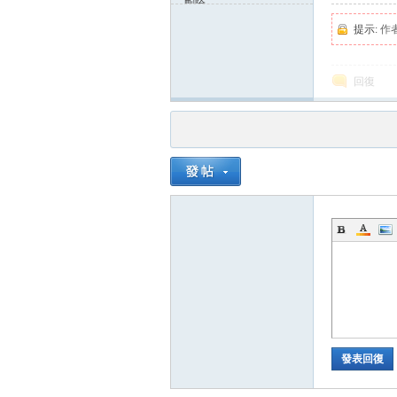
刪除
提示:
作
回復
發表回復