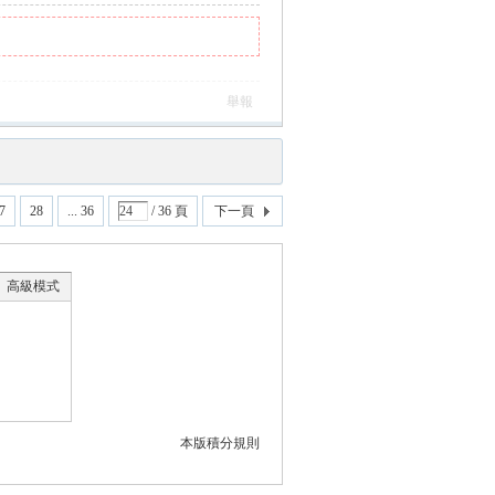
舉報
7
28
... 36
/ 36 頁
下一頁
高級模式
本版積分規則