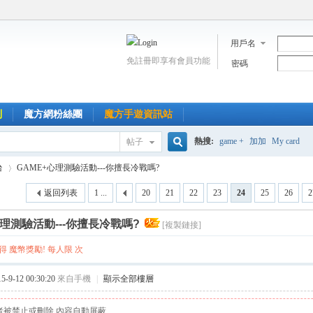
用戶名
免註冊即享有會員功能
密碼
到
魔方網粉絲團
魔方手遊資訊站
熱搜:
game +
加加
My card
帖子
搜
台
GAME+心理測驗活動---你擅長冷戰嗎?
返回列表
1 ...
20
21
22
23
24
25
26
2
索
心理測驗活動---你擅長冷戰嗎?
[複製鏈接]
›
 魔幣獎勵! 每人限 次
9-12 00:30:20
來自手機
|
顯示全部樓層
者被禁止或刪除 內容自動屏蔽