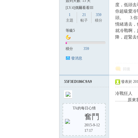
簽到天數: 15 天
度，低頭去
[LV.4]偶爾看看III
你超級愛冷
1
21
359
頭。 3.
主題
帖子
積分
情緒過去，
等級5
就冷戰啊，
降，趕緊去
積分
359
發消息
回復
55F3ED186C9A9
發表於 2015-
冷戰狂人
........
TA的每日心情
奮鬥
2015-9-12
17:17