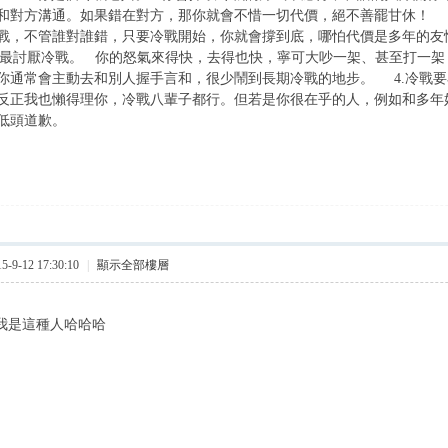
和對方溝通。如果錯在對方，那你就會不惜一切代價，絕不善罷甘休！ 
戰，不管誰對誰錯，只要冷戰開始，你就會撐到底，哪怕代價是多年的友
你最討厭冷戰。 你的怒氣來得快，去得也快，寧可大吵一架、甚至打一
你通常會主動去和別人握手言和，很少鬧到長期冷戰的地步。 4.冷戰
反正我也懶得理你，冷戰八輩子都行。但若是你很在乎的人，例如和多年
低頭道歉。
9-12 17:30:10
|
顯示全部樓層
..原來我是這種人哈哈哈