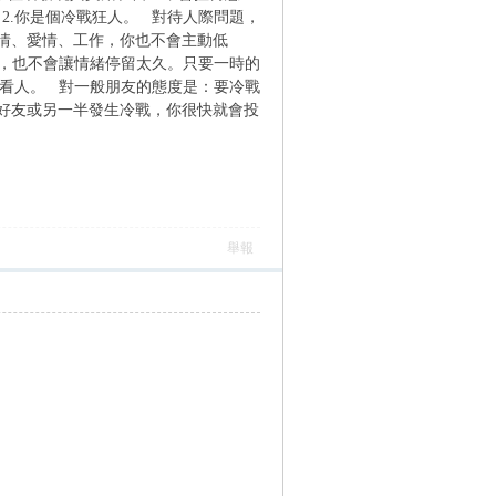
2.你是個冷戰狂人。 對待人際問題，
情、愛情、工作，你也不會主動低
架，也不會讓情緒停留太久。只要一時的
要看人。 對一般朋友的態度是：要冷戰
好友或另一半發生冷戰，你很快就會投
舉報