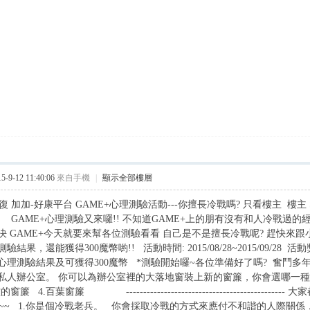
9-12 11:40:06
來自手機
|
顯示全部樓層
加加-好康平台 GAME+心理測驗活動---你擅長冷戰嗎? 只看樓主 樓主 SamCai 收
9.png GAME+心理測驗又來囉!! 不知道GAME+上的朋有沒有和人冷戰
決 GAME+今天就要來幫各位測驗看看 自己是不是擅長冷戰呢? 趕快來跟
結果，還能獲得300魔幣喲!! 活動時間: 2015/08/28~2015/09/28 
心理測驗結果及可獲得300魔幣 *測驗開始囉~各位準備好了嗎? 奮鬥
私人辦公室。 你可以為辦公室裡的大落地窗裝上新的窗簾，你會選哪一種？
窗簾 4.百葉窗簾 -----------------------------------------
~~~~~~ 1.你是個冷戰老兵。 你會採取冷戰的方式來應付不和諧的人際