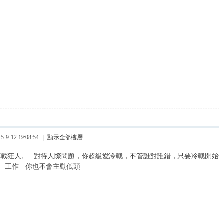
9-12 19:08:54
|
顯示全部樓層
冷戰狂人。 對待人際問題，你超級愛冷戰，不管誰對誰錯，只要冷戰開
、工作，你也不會主動低頭