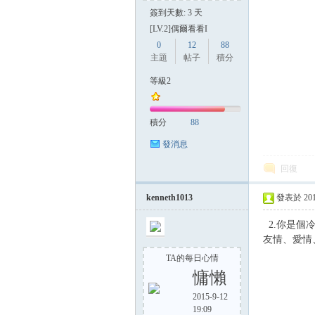
簽到天數: 3 天
[LV.2]偶爾看看I
0
12
88
主題
帖子
積分
等級2
積分
88
發消息
回復
kenneth1013
發表於 2015-
2.你是個
友情、愛情
TA的每日心情
慵懶
2015-9-12
19:09