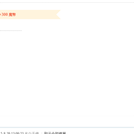
+300
魔幣
………………
8-29 13:09:23
來自手機
|
顯示全部樓層