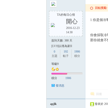
回帖獎勵
TA的每日心情
1.你是個冷
開心
2016-12-23
14:30
你會採取冷
那你就會不
簽到天數: 388 天
[LV.9]以壇為家II
0
192
1906
主題
帖子
積分
等級9
積分
1906
發消息
回復
apjlk
發表於 2015-