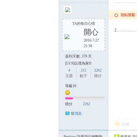
回帖獎勵
TA的每日心情
2…………
開心
2016-7-27
21:58
簽到天數: 379 天
[LV.9]以壇為家II
4
212
2262
主題
帖子
積分
等級10
積分
2262
發消息
回復
Benking
該用戶已被刪除
發表於 2015-