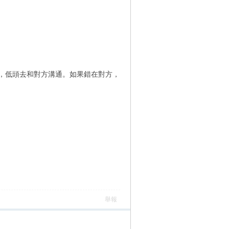
，低頭去和對方溝通。如果錯在對方，
舉報