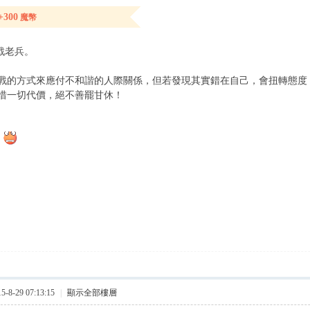
+300
魔幣
戰老兵。
戰的方式來應付不和諧的人際關係，但若發現其實錯在自己，會扭轉態度
惜一切代價，絕不善罷甘休！
!
8-29 07:13:15
|
顯示全部樓層