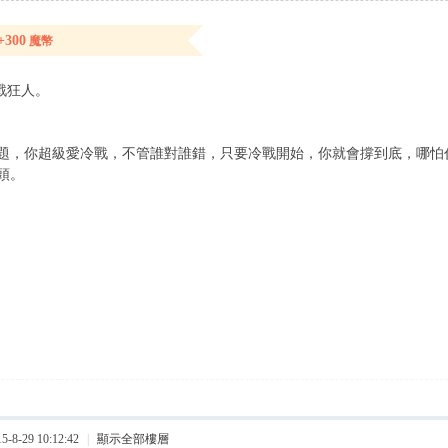
+300
魔幣
戰狂人。
題，你超級愛冷戰，不管誰對誰錯，只要冷戰開始，你就會撐到底，哪怕
頭。
8-29 10:12:42
|
顯示全部樓層