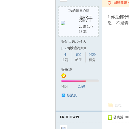
回帖獎勵
TA的每日心情
1.你是個冷
擦汗
方
恩....
2018-10-7
18:33
簽到天數: 574 天
[LV.9]以壇為家II
4
609
2620
主題
帖子
積分
等級10
網
積分
2620
發消息
回復
FRODOWPL
發表於 2015-