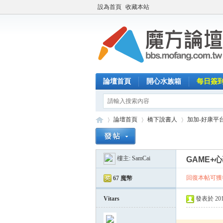
設為首頁
收藏本站
論壇首頁
開心水族箱
每日簽
論壇首頁
橋下說書人
加加-好康平
樓主:
SamCai
GAME+
魔
»
›
›
回復本帖可獲得
67 魔幣
Vitars
發表於 2015-