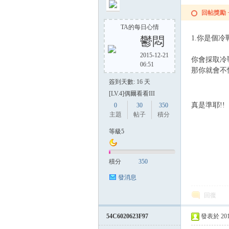
回帖獎勵
TA的每日心情
1.你是個冷
鬱悶
2015-12-21
你會採取冷
06:51
那你就會不
簽到天數: 16 天
[LV.4]偶爾看看III
真是準耶!
0
30
350
主題
帖子
積分
等級5
積分
350
發消息
回復
54C6020623F97
發表於 2015-