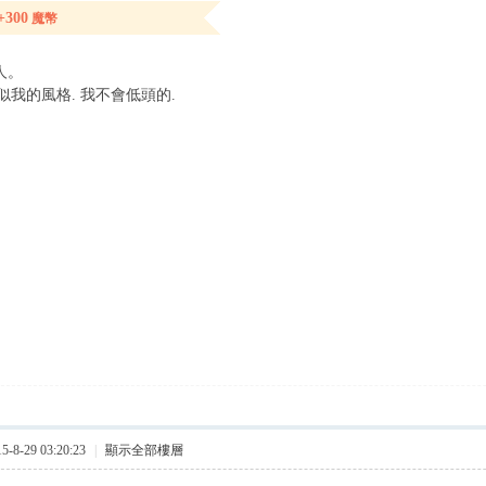
+300
魔幣
人。
似我的風格. 我不會低頭的.
8-29 03:20:23
|
顯示全部樓層