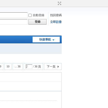
自動登錄
找回密碼
登錄
立即註冊
快捷導航
9
10
... 36
/ 36 頁
下一頁