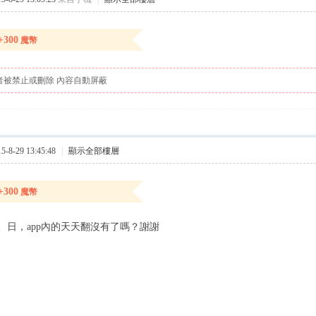
+300
魔幣
者被禁止或刪除 內容自動屏蔽
8-29 13:45:48
|
顯示全部樓層
+300
魔幣
、日，app內的天天翻沒有了嗎？謝謝