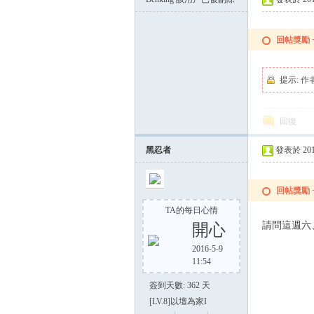
回帖獎勵
提示:
作
回復
黑忍者
發表於 2015-
回帖獎勵
TA的每日心情
請問這週六
開心
2016-5-9
11:54
簽到天數: 362 天
[LV.8]以壇為家I