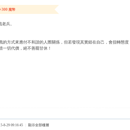
+300
魔幣
戰老兵。
戰的方式來應付不和諧的人際關係，但若發現其實錯在自己，會扭轉態度
惜一切代價，絕不善罷甘休！
8-29 09:16:45
|
顯示全部樓層