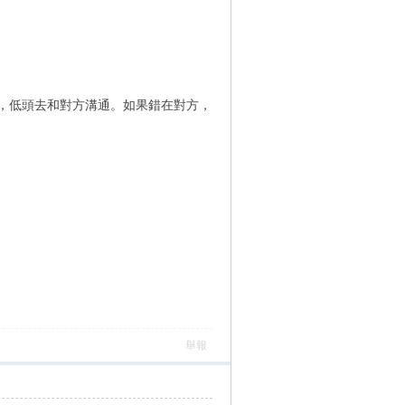
，低頭去和對方溝通。如果錯在對方，
舉報