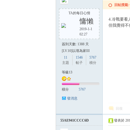
回帖獎勵
TA的每日心情
4.冷戰要看
慵懶
但我覺得不
2019-1-1
02:27
簽到天數: 1388 天
[LV.10]以壇為家III
11
1546
5767
主題
帖子
積分
等級13
積分
5767
發消息
回復
55AE941CCCC6D
發表於 2015-