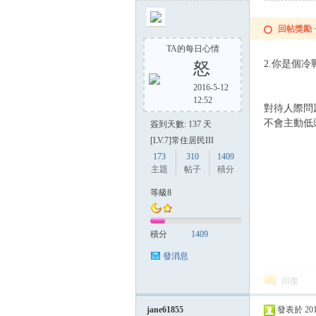
回帖獎勵
TA的每日心情
2.你是個冷
怒
2016-5-12
12:52
對待人際問
不會主動低
簽到天數: 137 天
[LV.7]常住居民III
173
310
1409
主題
帖子
積分
等級8
積分
1409
發消息
回復
jane61855
發表於 2015-