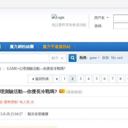
用戶名
免註冊即享有會員功能
密碼
到
魔方網粉絲團
魔方手遊資訊站
熱搜:
game +
加加
My card
帖子
搜
台
GAME+心理測驗活動---你擅長冷戰嗎?
返回列表
1
2
3
4
5
6
7
8
索
心理測驗活動---你擅長冷戰嗎?
[複製鏈接]
›
 魔幣獎勵! 每人限 次
8-28 21:04:27
|
顯示全部樓層