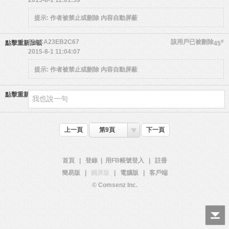
2015-8-1 11:01:59
提示:
作者被禁止或刪除 內容自動屏蔽
556CA23EB2C67
該用戶已被刪除
#
點擊重新加載
45
2015-8-1 11:04:07
提示:
作者被禁止或刪除 內容自動屏蔽
點擊重新加載
上一頁
第9頁
下一頁
首頁
|
登錄
|
用FB帳號登入
|
註冊
簡易版
|
觸屏版
|
電腦版
|
客戶端
© Comsenz Inc.