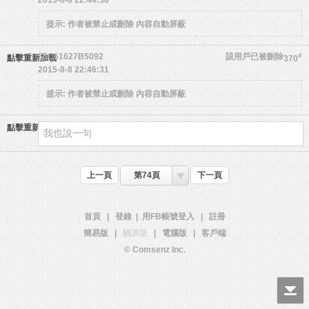
2015-8-8 22:44:38
提示:
作者被禁止或刪除 內容自動屏蔽
55C61627B5092
該用戶已被刪除
#
點擊重新加載
370
2015-8-8 22:46:31
提示:
作者被禁止或刪除 內容自動屏蔽
點擊重新加載
上一頁
第74頁
下一頁
首頁
|
登錄
|
用FB帳號登入
|
註冊
簡易版
|
觸屏版
|
電腦版
|
客戶端
© Comsenz Inc.