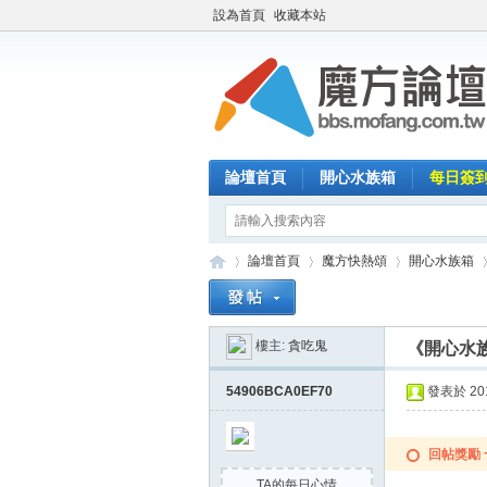
設為首頁
收藏本站
論壇首頁
開心水族箱
每日簽
論壇首頁
魔方快熱頌
開心水族箱
樓主:
貪吃鬼
《開心水族
魔
»
›
›
›
54906BCA0EF70
發表於 2015
回帖獎勵
TA的每日心情