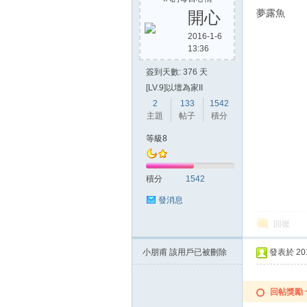
開心
2016-1-6
13:36
方
簽到天數: 376 天
[LV.9]以壇為家II
2
133
1542
主題
帖子
積分
等級8
積分
1542
網
發消息
回復
小朋甫
該用戶已被刪除
發表於 2015
回帖獎勵