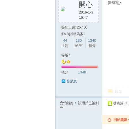
夢露魚~
開心
2016-1-3
16:47
簽到天數: 257 天
[LV.8]以壇為家I
44
130
1340
主題
帖子
積分
等級7
積分
1340
發消息
回復
會怕就好！
該用戶已被刪
發表於 2015
除
回帖獎勵