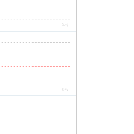
舉報
舉報