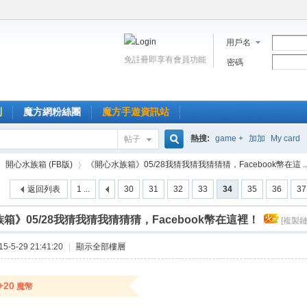
用戶名
免註冊即享有會員功能
密碼
到
魔方網粉絲團
魔方手遊資訊站
熱搜:
game +
加加
My card
帖子
搜
開心水族箱 (FB版)
《開心水族箱》05/28我猜我猜我猜猜猜，Facebook幣在這 ..
返回列表
1 ...
30
31
32
33
34
35
36
37
索
箱》05/28我猜我猜我猜猜猜，Facebook幣在這裡！
[複製鏈
›
-5-29 21:41:20
|
顯示全部樓層
+20
魔幣