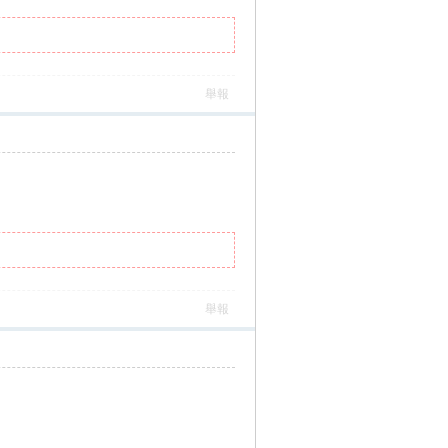
舉報
舉報