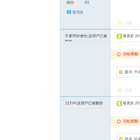
積分
93
發消息
回復
不要問你會怕
該用戶已被
發表於 2015
刪除
回帖獎勵
提示:
作
回復
123YA
該用戶已被刪除
發表於 2015
回帖獎勵
提示:
作