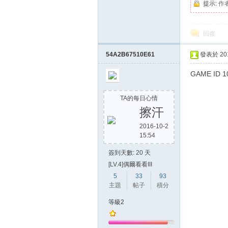
提示:
作
回復
54A2B67510E61
發表於 2015
GAME ID 
TA的每日心情
擦汗
2016-10-2
15:54
簽到天數: 20 天
[LV.4]偶爾看看III
5
33
93
主題
帖子
積分
等級2