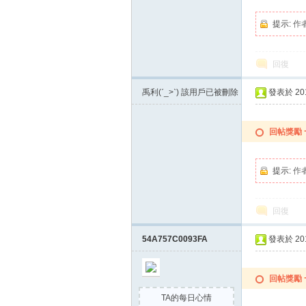
提示:
作
回復
禹利(ˊ_>ˋ)
該用戶已被刪除
發表於 2015
回帖獎勵
提示:
作
回復
54A757C0093FA
發表於 2015
回帖獎勵
TA的每日心情