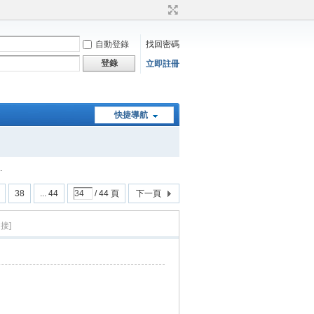
自動登錄
找回密碼
登錄
立即註冊
快捷導航
.
38
... 44
/ 44 頁
下一頁
接]