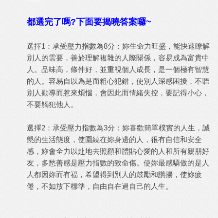
都選完了嗎?下面要揭曉答案囉~
選擇1：承受壓力指數為8分：妳生命力旺盛，能快速瞭解
別人的需要，善於理解複雜的人際關係，容易成為富貴中
人。品味高，條件好，並重視個人成長，是一個極有智慧
的人。容易自以為是而粗心犯錯，使別人深感困擾，不聽
別人勸導而惹來煩惱，會因此而情緒失控，要記得小心，
不要觸犯他人。
選擇2：承受壓力指數為3分：妳喜歡簡單樸實的人生，誠
懇的生活態度，使圍繞在妳身邊的人，很有自信和安全
感，妳會全力以赴地去照顧和體貼心愛的人和所有親朋好
友，多愁善感是壓力指數的致命傷。使妳最感驕傲的是人
人都因妳而有福，希望得到別人的鼓勵和讚揚，使妳疲
倦，不如放下標準，自由自在過自己的人生。