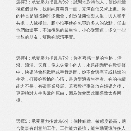
選擇3：承受壓力指數為9分：誠懇地對待他人，使妳能透
視這個世界，找到純真善良一面，充滿自信又肯上進。妳
的特長是能找到許多機會，創造健康快樂人生，與人和平
共處，人緣極佳。膽小怕事使妳包容許多人的缺點，任由
他們做壞事，不知後果的嚴重性，小心受牽連，多交一些
世故的朋友，幫助妳認清事實。
選擇4：承受壓力指數為7分：妳有喜感十足的性格，活
潑、浪漫、天真，像未失童心的人，永遠能陶醉在歡笑聲
中，快樂時會想歡呼或手舞足蹈，妳不會讓痛苦或枯燥的
生活，打擾妳歡愉的心情，是典型適者生存者。妳的持續
能力不長，有礙事業發展。若喜歡把事業放在娛樂之後，
更需檢討人生失敗的原由，因為妳會因此而導致太多困
擾。
選擇5：承受壓力指數為6分：個性細緻、敏感度很高，適
合從事有創意的工作。工作能力很強，能主動關懷許多人