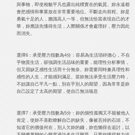
與事物，即使相貌平凡也露出純樸實在的氣質。妳永遠都
會把感情和事業放在非常重要地位。不斷走向前程。妳是
勇氣十足的人，膽識高人一等，但無法恰當表現自己的才
華，妳應該先懂得生活，人際關係才會處理好，壓力因此
而消失。
選擇6：承受壓力指數為4分：容易為生活瑣碎擔心，不在
乎物質生活，卻強調生活品味的重要，能理性分析事情，
但又因缺乏感性生活而十分無奈。妳需要同時兼具理性和
感性的人生，才能感到滿足。當妳無法承受生活壓力時，
不妨讓自己平凡一點，別在乎別人的期望，因為常常是妳
自己設定了太高的期望，使自己無法喘息
選擇7：承受壓力指數為5分：妳的個性孤獨又不能被他人
肯定，使妳不喜歡瞭解自己的缺失，像被丟掉的石頭，不
知道它的價值何在，別人欠妳的錢，妳也懶得去追討，以
不變應萬變的心態度過許多生活難題。只要妳懂得努力追