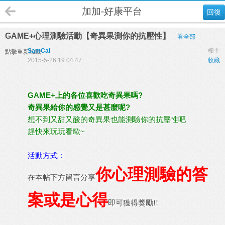
加加-好康平台
回復
GAME+心理測驗活動【奇異果測你的抗壓性】
看全部
SamCai
樓主
點擊重新加載
2015-5-26 19:04:47
收藏
GAME+上的各位喜歡吃奇異果嗎?
奇異果給你的感覺又是甚麼呢?
想不到又甜又酸的奇異果也能測驗你的抗壓性吧
趕快來玩玩看歐~
活動方式：
你心理測驗的答
在本帖下方留言分享
案或是心得
即可獲得獎勵!!