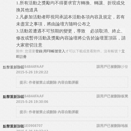
1.所有活動之獎勵均不得要求官方轉換、轉讓、折現或兌
換其他道具
2.凡參加活動者即視同承認本活動各項內容及規定，若有
未盡宜之事項，將由論壇方隨時公布之
3.活動若遭遇不可預期的變更，導致 必須取消、終止、
修改或暫停活動及獎勵內容論壇將公告於論壇置頂區，請
大家密切注意
附件:
您需要
登錄
|
用FB帳號登入
才可以下載或查看附件。沒有帳號？
立
即註冊
554E64844FAAF
該用戶已被刪除
沙發
點擊重新加載
2015-5-26 19:28:22
提示:
作者被禁止或刪除 內容自動屏蔽
554E64844FAAF
該用戶已被刪除
板凳
點擊重新加載
2015-5-26 19:30:06
提示:
作者被禁止或刪除 內容自動屏蔽
55611E0908707
該用戶已被刪除
地板
點擊重新加載