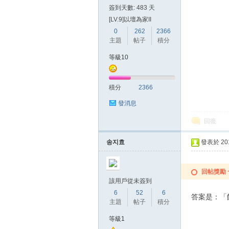
簽到天數: 483 天
[LV.9]以壇為家II
0
262
2366
主題
帖子
積分
等級10
積分
2366
發消息
回復
송지효
發表於 2015
回帖獎勵
該用戶從未簽到
6
52
6
答案是：「
主題
帖子
積分
等級1