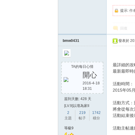
提示:
作
回復
bmw0431
發表於 2015
最詳細的攻
TA的每日心情
最新最即時
開心
2016-4-18
活動時間：
18:31
2015年05
簽到天數: 428 天
活動方式：
[LV.9]以壇為家II
將會從每次
2
219
1742
活動結束後將
主題
帖子
積分
活動主帖連結
等級9