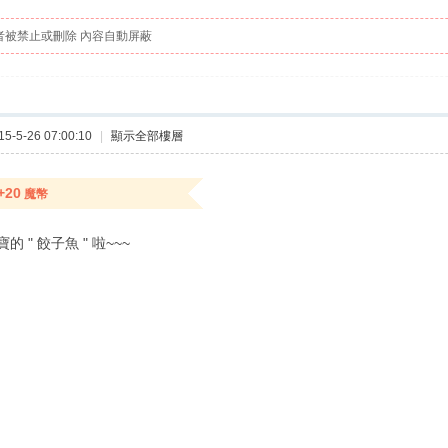
者被禁止或刪除 內容自動屏蔽
-5-26 07:00:10
|
顯示全部樓層
+20
魔幣
 " 餃子魚 " 啦~~~