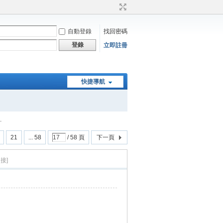
自動登錄
找回密碼
登錄
立即註冊
快捷導航
.
21
... 58
/ 58 頁
下一頁
接]