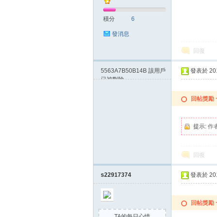
積分
6
發消息
回復
5563A7B50B14B
該用戶
發表於 2015
已被刪除
回帖獎勵
提示:
作
回復
s22917374
發表於 2015
回帖獎勵
TA的每日心情