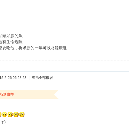
隻呆頭呆腦的魚
讓他有生命危險
一都要吃他，祈求新的一年可以財源廣進
-5-26 06:28:23
|
顯示全部樓層
+20
魔幣
):):)