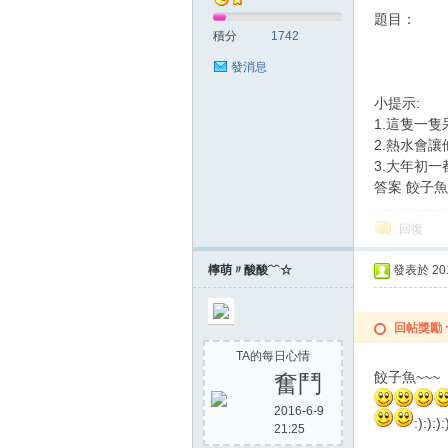
題目：
積分
1742
發消息
小提示:
1.這隻一
2.熱水會
3.大年初
答案 餃子魚
回復
檸萌〃酸酸﹋☆
發表於 2015
回帖獎勵
TA的每日心情
餃子魚~~~
奮鬥
2016-6-9
:):):):
21:25