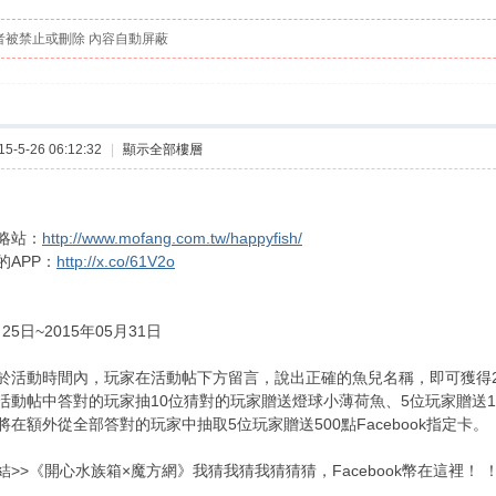
者被禁止或刪除 內容自動屏蔽
-5-26 06:12:32
|
顯示全部樓層
略站：
http://www.mofang.com.tw/happyfish/
的APP：
http://x.co/61V2o
月25日~2015年05月31日
於活動時間內，玩家在活動帖下方留言，說出正確的魚兒名稱，即可獲得2
活動帖中答對的玩家抽10位猜對的玩家贈送燈球小薄荷魚、5位玩家贈送150點
在額外從全部答對的玩家中抽取5位玩家贈送500點Facebook指定卡。
>>《開心水族箱×魔方網》我猜我猜我猜猜猜，Facebook幣在這裡！ 