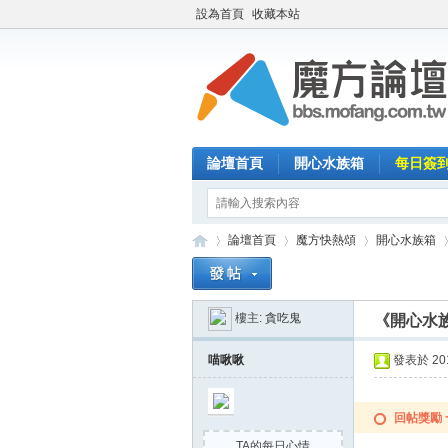
設為首頁
收藏本站
論壇首頁
開心水族箱
每日簽
論壇首頁
魔方快熱頌
開心水族箱
樓主:
貪吃鬼
《開心水族
魔
»
›
›
›
喵啾啾
發表於 2015
回帖獎勵
TA的每日心情