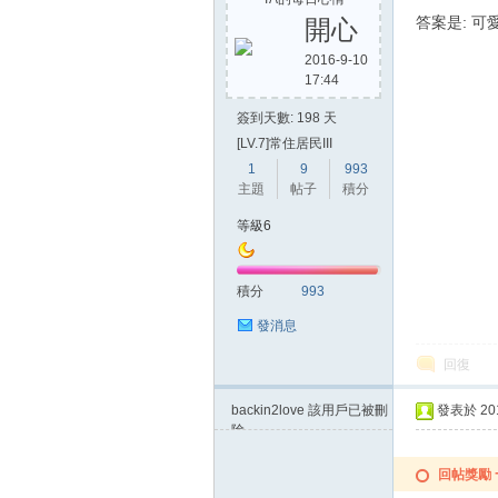
答案是:
開心
2016-9-10
17:44
簽到天數: 198 天
[LV.7]常住居民III
1
9
993
主題
帖子
積分
等級6
積分
993
發消息
回復
backin2love
該用戶已被刪
發表於 2015
除
回帖獎勵