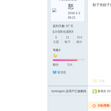
餃子魚餃子
怒
2016-2-2
06:21
方
簽到天數: 67 天
[LV.6]常住居民II
0
21
314
主題
帖子
積分
等級4
積分
314
網
發消息
回復
tumingpin
該用戶已被刪除
發表於 2015
回帖獎勵