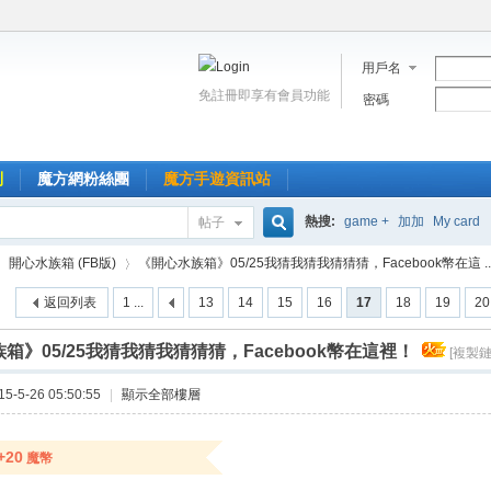
用戶名
免註冊即享有會員功能
密碼
到
魔方網粉絲團
魔方手遊資訊站
熱搜:
game +
加加
My card
帖子
搜
開心水族箱 (FB版)
《開心水族箱》05/25我猜我猜我猜猜猜，Facebook幣在這 ..
返回列表
1 ...
13
14
15
16
17
18
19
20
索
箱》05/25我猜我猜我猜猜猜，Facebook幣在這裡！
[複製鏈
›
-5-26 05:50:55
|
顯示全部樓層
+20
魔幣