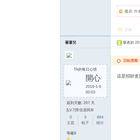
提示:
作
回復
蕃薯兒
發表於 2015
回帖獎勵
TA的每日心情
這是招財進寶的
開心
2016-1-6
00:03
簽到天數: 207 天
[LV.7]常住居民III
0
6
884
主題
帖子
積分
等級6