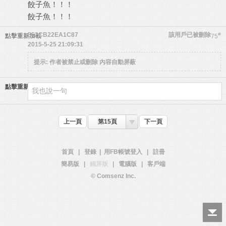
餃子魚！！！
餃子魚！！！
552CB22EA1C87
該用戶已被刪除
#
點擊重新加載
75
2015-5-25 21:09:31
提示:
作者被禁止或刪除 內容自動屏蔽
點擊重新加載
上一頁
第15頁
下一頁
首頁
|
登錄
|
用FB帳號登入
|
註冊
簡易版
|
觸屏版
|
電腦版
|
客戶端
© Comsenz Inc.