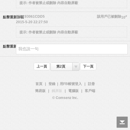
提示:
作者被禁止或刪除 內容自動屏蔽
555C93061CDD5
該用戶已被刪除
#
點擊重新加載
10
2015-5-20 22:27:50
提示:
作者被禁止或刪除 內容自動屏蔽
點擊重新加載
上一頁
第2頁
下一頁
首頁
|
登錄
|
用FB帳號登入
|
註冊
簡易版
|
觸屏版
|
電腦版
|
客戶端
© Comsenz Inc.