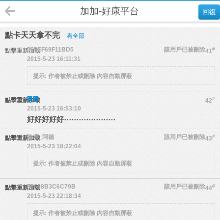
加加-好康平台
回復
點卡天天拿不完
看全部
555EF69F11BD5
該用戶已被刪除
#
點擊重新加載
41
2015-5-23 16:11:31
提示:
作者被禁止或刪除 內容自動屏蔽
賢賢
#
點擊重新加載
42
2015-5-23 16:53:10
好好好好好⋯⋯⋯⋯⋯⋯⋯
論壇_阿德
該用戶已被刪除
#
點擊重新加載
43
2015-5-23 18:22:04
提示:
作者被禁止或刪除 內容自動屏蔽
55608B3C6C79B
該用戶已被刪除
#
點擊重新加載
44
2015-5-23 22:18:34
提示:
作者被禁止或刪除 內容自動屏蔽