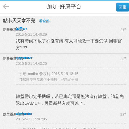
加加-好康平台
回復
點卡天天拿不完
看全部
神手XY
#
點擊重新加載
21
2015-5-21 14:40:39
我有時候下載了卻沒有鑽 有人可能教一下要怎做 回報宮
方???
cityhunter
#
點擊重新加載
22
2015-5-21 14:43:25
noriko 發表於 2015-5-19 18:16
引用:
加加圓夢轉盤未何不能轉，已綁定手機
轉盤需綁定手機喔，若已綁定還是無法進行轉盤，請您先
退出GAME+，再重新登入就可以了。
cityhunter
#
點擊重新加載
23
2015-5-21 15:07:05