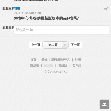
MKJ
#
點擊重新加載
60
2015-5-19 23:55:28
兌換中心.能提供最新版版本的apk檔嗎?
點擊重新加載
上一頁
第12頁
下一頁
首頁
|
登錄
|
用FB帳號登入
|
註冊
簡易版
|
觸屏版
|
電腦版
|
客戶端
© Comsenz Inc.