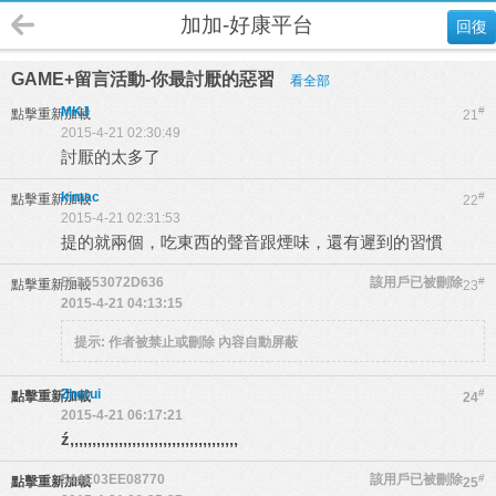
加加-好康平台
回復
GAME+留言活動-你最討厭的惡習
看全部
MKJ
#
點擊重新加載
21
2015-4-21 02:30:49
討厭的太多了
kimac
#
點擊重新加載
22
2015-4-21 02:31:53
提的就兩個，吃東西的聲音跟煙味，還有遲到的習慣
553553072D636
該用戶已被刪除
#
點擊重新加載
23
2015-4-21 04:13:15
提示:
作者被禁止或刪除 內容自動屏蔽
Zherui
#
點擊重新加載
24
2015-4-21 06:17:21
ź,,,,,,,,,,,,,,,,,,,,,,,,,,,,,,,,,,,,,,
544E03EE08770
該用戶已被刪除
#
點擊重新加載
25