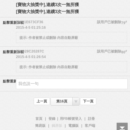
[寶物大抽獎中],連續3次一無所獲
[寶物大抽獎中],連續3次一無所獲
55201E673CF36
該用戶已被刪除
#
點擊重新加載
79
2015-4-5 01:25:16
提示:
作者被禁止或刪除 內容自動屏蔽
551D28C20287C
該用戶已被刪除
#
點擊重新加載
80
2015-4-5 01:26:54
提示:
作者被禁止或刪除 內容自動屏蔽
點擊重新加載
上一頁
第16頁
下一頁
首頁
|
登錄
|
用FB帳號登入
|
註冊
簡易版
|
觸屏版
|
電腦版
|
客戶端