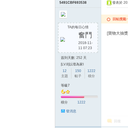
5491CBF693538
發表於 2015
回帖獎勵
TA的每日心情
[寶物大抽
奮鬥
2018-11-
11 07:23
簽到天數: 252 天
[LV.8]以壇為家I
12
150
1222
主題
帖子
積分
等級7
積分
1222
發消息
回復