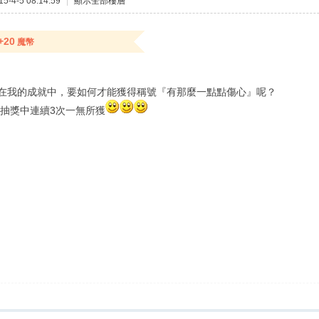
-4-5 08:14:59
|
顯示全部樓層
+20
魔幣
在我的成就中，要如何才能獲得稱號『有那麼一點點傷心』呢？
物抽獎中連續3次一無所獲