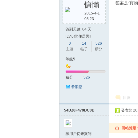
答案是:寶
慵懶
2015-4-1
08:23
簽到天數: 64 天
[LV.6]常住居民II
0
14
526
主題
帖子
積分
等級5
積分
526
發消息
回復
54D20F479DC0B
發表於 2015
回帖獎勵
該用戶從未簽到