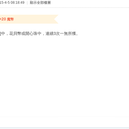
-4-5 08:18:49
|
顯示全部樓層
+20
魔幣
獎]中，花貝幣或開心珠中，連續3次一無所獲。