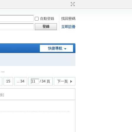
自動登錄
找回密碼
登錄
立即註冊
快捷導航
..
15
... 34
/ 34 頁
下一頁
接]