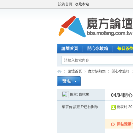
設為首頁
收藏本站
論壇首頁
開心水族箱
每日簽
論壇首頁
魔方快熱頌
開心水族箱
樓主:
貪吃鬼
04/04
魔
»
›
›
›
葉宗倫
該用戶已被刪除
發表於 2015
回帖獎勵