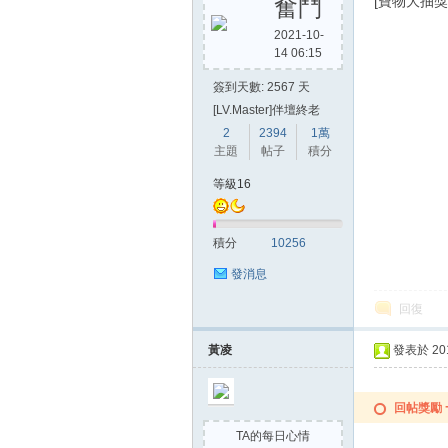
[寶物大抽
奮鬥
2021-10-
14 06:15
簽到天數: 2567 天
[LV.Master]伴壇終老
2
2394
1萬
主題
帖子
積分
等級16
積分
10256
發消息
回復
黃凌
發表於 2015
回帖獎勵
TA的每日心情