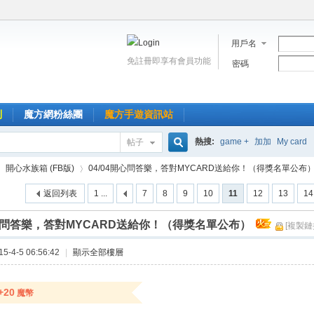
用戶名
免註冊即享有會員功能
密碼
到
魔方網粉絲團
魔方手遊資訊站
熱搜:
game +
加加
My card
帖子
搜
開心水族箱 (FB版)
04/04開心問答樂，答對MYCARD送給你！（得獎名單公布） .
返回列表
1 ...
7
8
9
10
11
12
13
14
索
開心問答樂，答對MYCARD送給你！（得獎名單公布）
[複製鏈
›
-4-5 06:56:42
|
顯示全部樓層
+20
魔幣