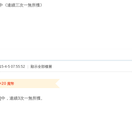
中《連續三次一無所獲》
-4-5 07:55:52
|
顯示全部樓層
+20
魔幣
獎]中，連續3次一無所獲。