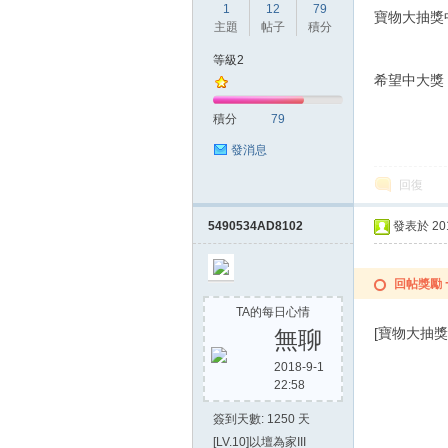
1
12
79
寶物大抽獎
主題
帖子
積分
等級2
希望中大獎
積分
79
發消息
回復
5490534AD8102
發表於 2015
回帖獎勵
TA的每日心情
[寶物大抽
無聊
2018-9-1
22:58
簽到天數: 1250 天
[LV.10]以壇為家III