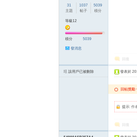
31
1037
5039
主題
帖子
積分
等級12
積分
5039
發消息
回復
玨
該用戶已被刪除
發表於 2015
回帖獎勵
提示:
作
回復