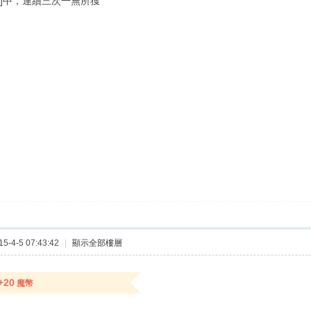
獎]中，連續三次一無所獲
-4-5 07:43:42
|
顯示全部樓層
+20
魔幣