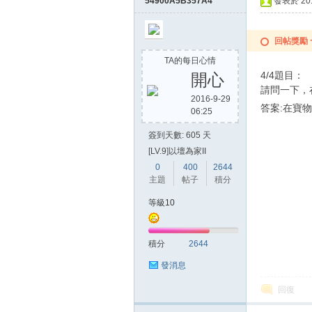
54900A5B357A4
發表於 2015
回帖獎勵
TA的每日心情
4/4題目：
開心
請問一下，
2016-9-29
答案:在寶
06:25
簽到天數: 605 天
[LV.9]以壇為家II
0
400
2644
主題
帖子
積分
等級10
積分
2644
發消息
回復