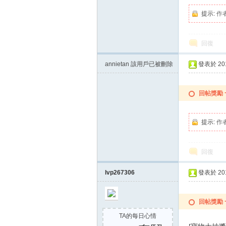
提示:
作
方
回復
annietan
該用戶已被刪除
發表於 2015
回帖獎勵
提示:
作
網
回復
lvp267306
發表於 2015
回帖獎勵
TA的每日心情