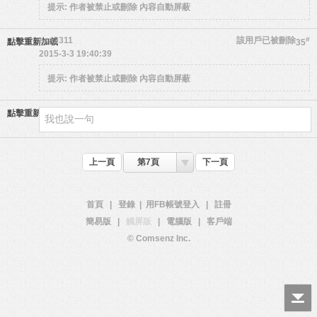
提示:
作者被禁止或刪除 內容自動屏蔽
exa3311
該用戶已被刪除
#
點擊重新加載
35
2015-3-3 19:40:39
提示:
作者被禁止或刪除 內容自動屏蔽
點擊重新加載
上一頁
第7頁
下一頁
首頁
|
登錄
|
用FB帳號登入
|
註冊
簡易版
|
觸屏版
|
電腦版
|
客戶端
© Comsenz Inc.