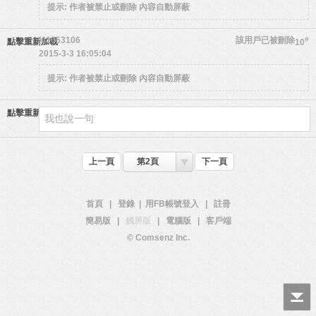
提示:
作者被禁止或刪除 內容自動屏蔽
j41053106
該用戶已被刪除
#
點擊重新加載
10
2015-3-3 16:05:04
提示:
作者被禁止或刪除 內容自動屏蔽
點擊重新加載
上一頁
第2頁
下一頁
首頁
|
登錄
|
用FB帳號登入
|
註冊
簡易版
|
觸屏版
|
電腦版
|
客戶端
© Comsenz Inc.