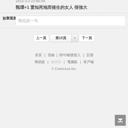
2015-3-3 22:06:49
甄環+1 置知死地而後生的女人 很強大
點擊重新加載
上一頁
第10頁
下一頁
首頁
|
登錄
|
用FB帳號登入
|
註冊
簡易版
|
觸屏版
|
電腦版
|
客戶端
© Comsenz Inc.