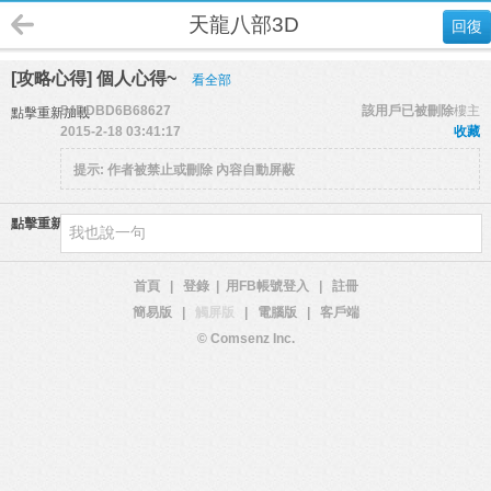
天龍八部3D
回復
[攻略心得] 個人心得~
看全部
54DDBD6B68627
該用戶已被刪除
樓主
點擊重新加載
2015-2-18 03:41:17
收藏
提示:
作者被禁止或刪除 內容自動屏蔽
點擊重新加載
首頁
|
登錄
|
用FB帳號登入
|
註冊
簡易版
|
觸屏版
|
電腦版
|
客戶端
© Comsenz Inc.