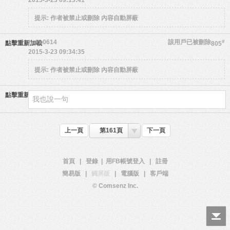
2015-3-23 09:13:41
提示:
作者被禁止或刪除 內容自動屏蔽
neko0614
該用戶已被刪除
#
點擊重新加載
805
2015-3-23 09:34:35
提示:
作者被禁止或刪除 內容自動屏蔽
點擊重新加載
上一頁
第161頁
下一頁
首頁
|
登錄
|
用FB帳號登入
|
註冊
簡易版
|
觸屏版
|
電腦版
|
客戶端
© Comsenz Inc.