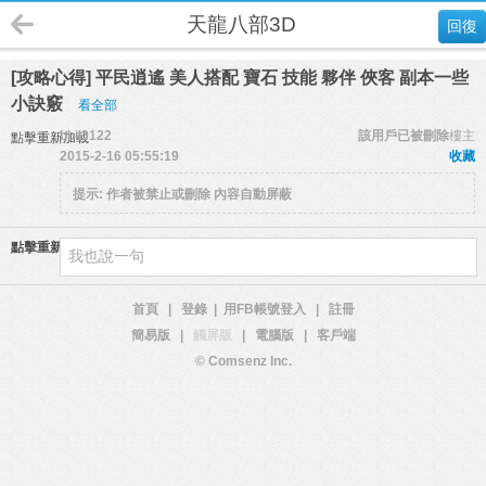
天龍八部3D
回復
[攻略心得] 平民逍遙 美人搭配 寶石 技能 夥伴 俠客 副本一些
小訣竅
看全部
bbii3122
該用戶已被刪除
樓主
點擊重新加載
2015-2-16 05:55:19
收藏
提示:
作者被禁止或刪除 內容自動屏蔽
點擊重新加載
首頁
|
登錄
|
用FB帳號登入
|
註冊
簡易版
|
觸屏版
|
電腦版
|
客戶端
© Comsenz Inc.