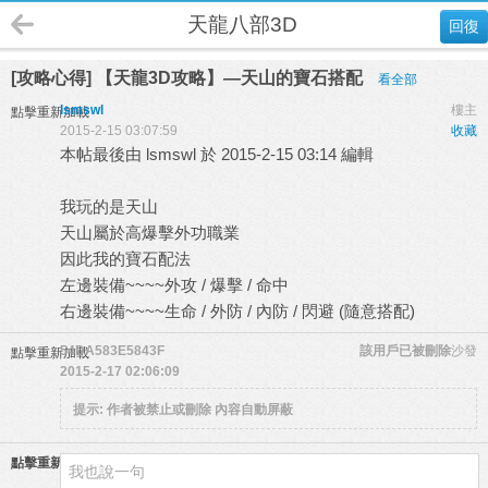
天龍八部3D
回復
[攻略心得] 【天龍3D攻略】—天山的寶石搭配
看全部
lsmswl
樓主
點擊重新加載
2015-2-15 03:07:59
收藏
本帖最後由 lsmswl 於 2015-2-15 03:14 編輯
我玩的是天山
天山屬於高爆擊外功職業
因此我的寶石配法
左邊裝備~~~~外攻 / 爆擊 / 命中
右邊裝備~~~~生命 / 外防 / 內防 / 閃避 (隨意搭配)
54DA583E5843F
該用戶已被刪除
沙發
點擊重新加載
2015-2-17 02:06:09
提示:
作者被禁止或刪除 內容自動屏蔽
點擊重新加載