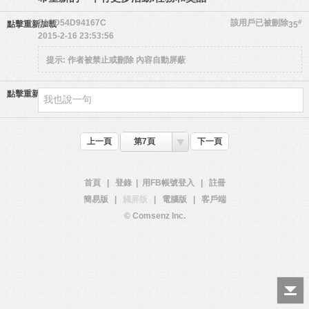
54CD54D94167C
該用戶已被刪除
#
點擊重新加載
35
2015-2-16 23:53:56
提示:
作者被禁止或刪除 內容自動屏蔽
點擊重新加載
上一頁
第7頁
下一頁
首頁
|
登錄
|
用FB帳號登入
|
註冊
簡易版
|
觸屏版
|
電腦版
|
客戶端
© Comsenz Inc.