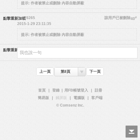
提示:
作者被禁止或刪除 內容自動屏蔽
fzro29265
該用戶已被刪除
#
點擊重新加載
40
2015-1-29 23:11:35
提示:
作者被禁止或刪除 內容自動屏蔽
點擊重新加載
上一頁
第8頁
下一頁
首頁
|
登錄
|
用FB帳號登入
|
註冊
簡易版
|
觸屏版
|
電腦版
|
客戶端
© Comsenz Inc.