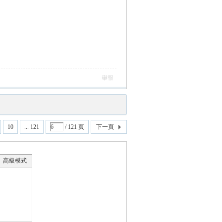
舉報
10
... 121
/ 121 頁
下一頁
高級模式