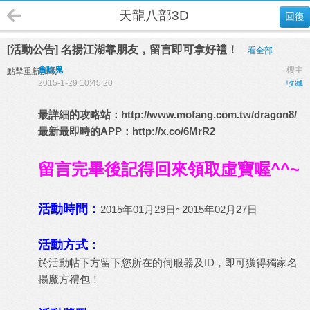
天龍八部3D
回復
[活動公告] 名揚江湖靠朋友，留言即可拿好禮！
看全部
貪吃鬼
樓主
點擊重新加載
2015-1-29 10:45:20
收藏
最詳細的攻略站：
http://www.mofang.com.tw/dragon8/
最新最即時的APP：
http://x.co/6MrR2
留言完畢後記得回來領取虛寶喔^^~
活動時間：
2015年01月29日~2015年02月27日
活動方式：
於活動帖下方留下您所在的伺服器及ID，即可獲得獨家名
揚魔方禮包！