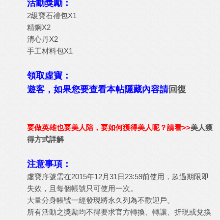
活動獎勵：
2級寶石禮包X1
精鋼X2
清心丹X2
手工材料包X1
領取虛寶：
遊客，如果您要查看本帖隱藏內容請
回復
要做英雄也要美人陪，要如何獲得美人呢？請看>>
美人獲
得方式詳解
注意事項：
虛寶序號需在2015年12月31日23:59前使用，超過期限即
失效，且每個帳號只可使用一次。
大量分身帳號一經發現將永久列為不歡迎戶。
所有活動之獎勵均不得要求官方轉換、轉讓、折現或兌換