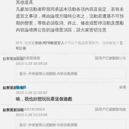
其他道具
凡參加活動者即視同承認本活動各項內容及規定，若有未
盡宜之事項，將由論壇方隨時公布之，活動若遭遇不可預
期的變更，導致必須取消、終止、修改或暫停活動及獎勵
內容論壇將公告於論壇置頂區，請大家密切注意
附件:
您需要
登錄
|
用FB帳號登入
才可以下載或查看附件。沒有帳號？
立
即註冊
後面在前面後面
該用戶已被刪除
沙發
點擊重新加載
2015-1-29 10:59:26
提示:
作者被禁止或刪除 內容自動屏蔽
賴小維
板凳
點擊重新加載
2015-1-29 11:30:00
唉，我也好想玩玩看這個遊戲
546AED74C0EEA
該用戶已被刪除
地板
點擊重新加載
2015-1-29 13:19:06
提示:
作者被禁止或刪除 內容自動屏蔽