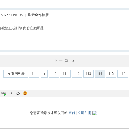
2-27 11:00:35
|
顯示全部樓層
者被禁止或刪除 內容自動屏蔽
下一頁 »
返回列表
1 ...
110
111
112
113
114
115
116
您需要登錄後才可以回帖
登錄
|
立即註冊