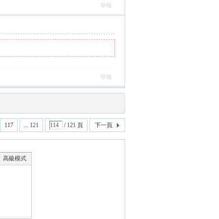
舉報
舉報
117
... 121
/ 121 頁
下一頁
高級模式