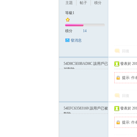
主題
帖子
積分
等級1
積分
14
發消息
回復
54D8C5E0BAD8C
該用戶已
發表於 2015-
被刪除
提示:
作
回復
54EFC63583169
該用戶已被
發表於 2015-
刪除
提示:
作