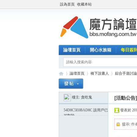
設為首頁
收藏本站
論壇首頁
開心水族箱
每日簽
論壇首頁
橋下說書人
綜合手遊討論
樓主:
貪吃鬼
[活動公告
魔
»
›
›
54D8C5E0BAD8C
該用戶已
發表於 2015-
被刪除
提示:
作