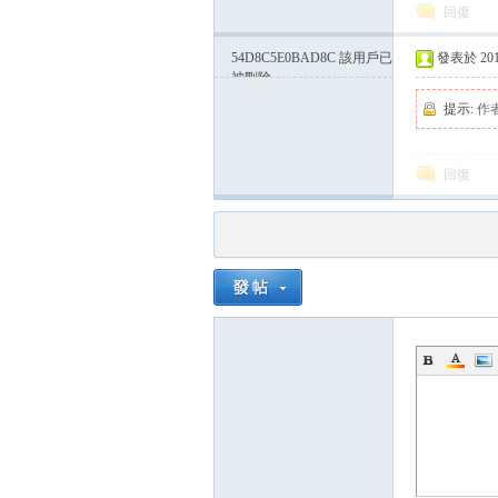
回復
54D8C5E0BAD8C
該用戶已
發表於 2015-
被刪除
提示:
作
回復