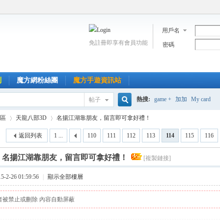
用戶名
免註冊即享有會員功能
密碼
到
魔方網粉絲團
魔方手遊資訊站
熱搜:
game +
加加
My card
帖子
搜
區
天龍八部3D
名揚江湖靠朋友，留言即可拿好禮！
返回列表
1 ...
110
111
112
113
114
115
116
索
]
名揚江湖靠朋友，留言即可拿好禮！
[複製鏈接]
›
›
2-26 01:59:56
|
顯示全部樓層
者被禁止或刪除 內容自動屏蔽