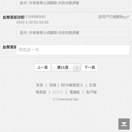
提示:
作者被禁止或刪除 內容自動屏蔽
54CA71669BD95
該用戶已被刪除
#
點擊重新加載
55
2015-1-30 01:55:59
提示:
作者被禁止或刪除 內容自動屏蔽
點擊重新加載
上一頁
第11頁
下一頁
首頁
|
登錄
|
用FB帳號登入
|
註冊
簡易版
|
觸屏版
|
電腦版
|
客戶端
© Comsenz Inc.