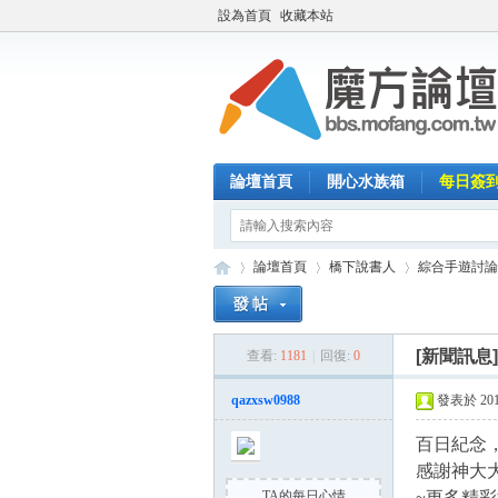
設為首頁
收藏本站
論壇首頁
開心水族箱
每日簽
論壇首頁
橋下說書人
綜合手遊討論
[新聞訊息
查看:
1181
|
回復:
0
魔
»
›
›
qazxsw0988
發表於 2015-
百日紀念
感謝神大
TA的每日心情
~更多精