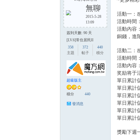
無聊
活動一：
2015-5-28
活動時間：1
13:09
方
活動內容：
簽到天數: 90 天
銅錢，進階
[LV.6]常住居民II
358
372
440
活動二：
主題
帖子
積分
活動時間：1
活動內容
奖励将于活
單日累計儲
超級版主
網
單日累計儲
積分
440
單日累計儲
單日累計儲
發消息
單日累計儲
單日累計儲
獎勵下週