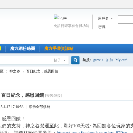
用戶名
免註冊即享有會員功能
密碼
到
魔方網粉絲團
魔方手遊資訊站
熱搜:
game +
加加
My card
帖子
搜
區
神之谷
百日紀念，感恩回饋
索
]
百日紀念，感恩回饋
[複製鏈接]
›
›
1-17 17:10:53
|
顯示全部樓層
，感恩回饋！
大們的支持，神之谷營運至此，剛好100天啦~為回饋各位玩家
彩活動，請前往粉絲團參與：
https://www.facebook.com/szg.870sy