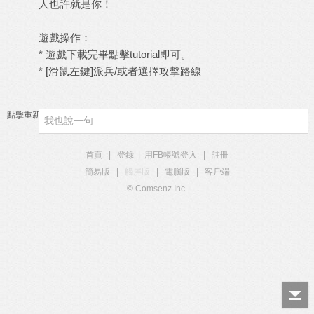
人也許就是你！
遊戲操作：
* 遊戲下載完畢點擊tutorial即可。
* [滑鼠左鍵]派兵/或者選擇攻擊路線
點擊重新加載
首頁
|
登錄
|
用FB帳號登入
|
註冊
簡易版
|
觸屏版
|
電腦版
|
客戶端
© Comsenz Inc.