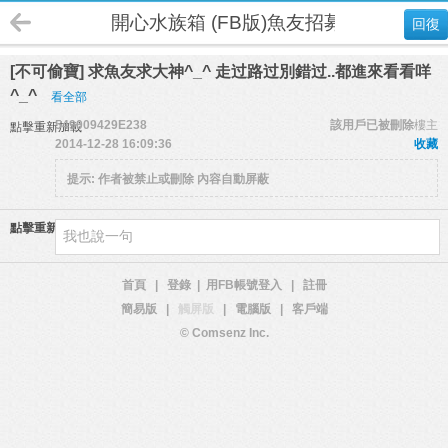
開心水族箱 (FB版)魚友招募
回復
[不可偷寶] 求魚友求大神^_^ 走过路过別錯过..都進來看看咩
^_^
看全部
549009429E238
該用戶已被刪除
樓主
點擊重新加載
2014-12-28 16:09:36
收藏
提示:
作者被禁止或刪除 內容自動屏蔽
點擊重新加載
首頁
|
登錄
|
用FB帳號登入
|
註冊
簡易版
|
觸屏版
|
電腦版
|
客戶端
© Comsenz Inc.