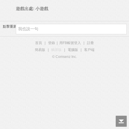
遊戲出處:
小遊戲
點擊重新加載
首頁
|
登錄
|
用FB帳號登入
|
註冊
簡易版
|
觸屏版
|
電腦版
|
客戶端
© Comsenz Inc.