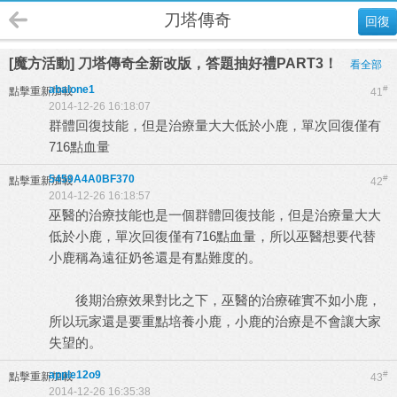
刀塔傳奇
回復
[魔方活動] 刀塔傳奇全新改版，答題抽好禮PART3！
看全部
abalone1
#
點擊重新加載
41
2014-12-26 16:18:07
群體回復技能，但是治療量大大低於小鹿，單次回復僅有
716點血量
5459A4A0BF370
#
點擊重新加載
42
2014-12-26 16:18:57
巫醫的治療技能也是一個群體回復技能，但是治療量大大
低於小鹿，單次回復僅有716點血量，所以巫醫想要代替
小鹿稱為遠征奶爸還是有點難度的。
後期治療效果對比之下，巫醫的治療確實不如小鹿，
所以玩家還是要重點培養小鹿，小鹿的治療是不會讓大家
失望的。
apple12o9
#
點擊重新加載
43
2014-12-26 16:35:38