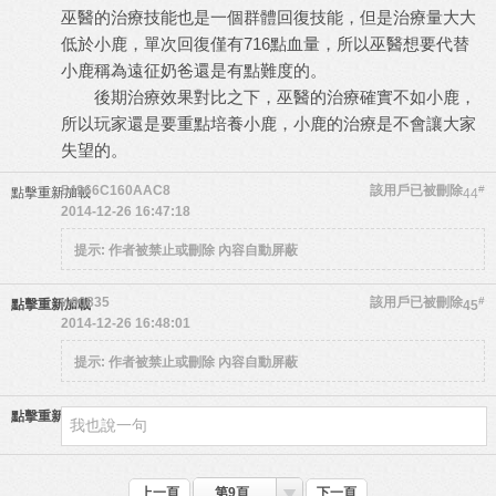
巫醫的治療技能也是一個群體回復技能，但是治療量大大
低於小鹿，單次回復僅有716點血量，所以巫醫想要代替
小鹿稱為遠征奶爸還是有點難度的。
後期治療效果對比之下，巫醫的治療確實不如小鹿，
所以玩家還是要重點培養小鹿，小鹿的治療是不會讓大家
失望的。
54966C160AAC8
該用戶已被刪除
#
點擊重新加載
44
2014-12-26 16:47:18
提示:
作者被禁止或刪除 內容自動屏蔽
w90835
該用戶已被刪除
#
點擊重新加載
45
2014-12-26 16:48:01
提示:
作者被禁止或刪除 內容自動屏蔽
點擊重新加載
上一頁
第9頁
下一頁