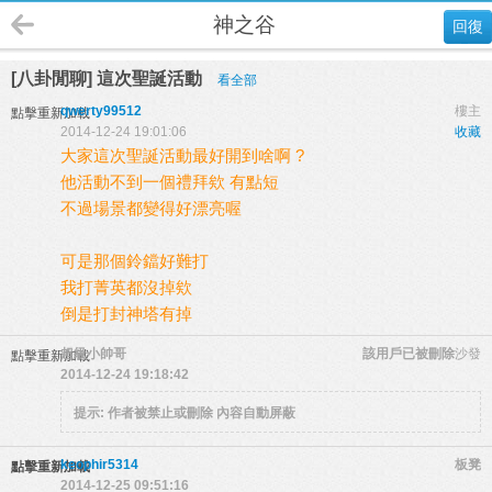
神之谷
回復
[八卦閒聊] 這次聖誕活動
看全部
qwerty99512
樓主
點擊重新加載
2014-12-24 19:01:06
收藏
大家這次聖誕活動最好開到啥啊 ?
他活動不到一個禮拜欸 有點短
不過場景都變得好漂亮喔
可是那個鈴鐺好難打
我打菁英都沒掉欸
倒是打封神塔有掉
超級小帥哥
該用戶已被刪除
沙發
點擊重新加載
2014-12-24 19:18:42
提示:
作者被禁止或刪除 內容自動屏蔽
keophir5314
板凳
點擊重新加載
2014-12-25 09:51:16