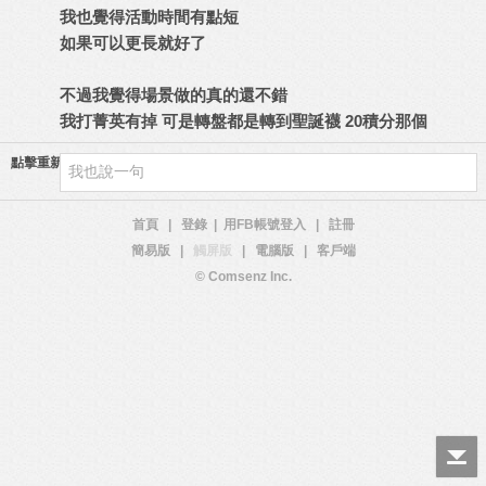
我也覺得活動時間有點短
如果可以更長就好了
不過我覺得場景做的真的還不錯
我打菁英有掉 可是轉盤都是轉到聖誕襪 20積分那個
點擊重新加載
首頁
|
登錄
|
用FB帳號登入
|
註冊
簡易版
|
觸屏版
|
電腦版
|
客戶端
© Comsenz Inc.