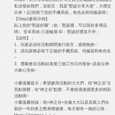
私信發給我們，並留言：我是“聖誕分享大使”，大禮交
出來！(記得留下您的手機系統，角色名和伺服器唷）
【Step2參與示例】
貼上您的“聖誕好圖”（如：聖誕襪，可以裝好多禮品
唷） 安卓系統-六道輪迴-ID：聖誕好禮送不停；
【說明】：
1、玩家必須在活動期間進行留言，逾期無效~
2、請玩家務必留下正確的手機系統、伺服器和角色名
~
3、獎勵會在活動結束後三個工作日內發放~請各位神
大耐心等候~
小馨溫馨提示：希望參與活動的大大們，给“神之谷”主
頁點個贊，给“神之谷”點贊，不會錯過後續更多的精彩
活動唷~
小馨溫馨祝福：祝<神之谷>全服大大以及其家人們在
新的一年到來之際身體健康，每天都有一個好心情，