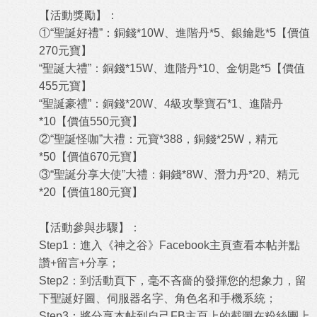
【活動獎勵】：
①“聖誕好禮”：銅錢*10W、進階丹*5、銀鑰匙*5【價值
270元寶】
“聖誕大禮”：銅錢*15W、進階丹*10、金钥匙*5【價值
455元寶】
“聖誕豪禮”：銅錢*20W、4級攻擊寶石*1、進階丹
*10【價值550元寶】
②“聖誕怪咖”大禮：元寶*388，銅錢*25W，精元
*50【價值670元寶】
③“聖誕分享大使”大禮：銅錢*8W、潛力丹*20、精元
*20【價值180元寶】
【活動參與步驟】：
Step1：進入《神之谷》Facebook主頁查看本帖并點
讚+留言+分享；
Step2：到活動頁下，毫不吝嗇的發揮您的想象力，留
下聖誕好圖、伺服器名字、角色名和手機系統；
Step3：將分享本帖到自己FB主頁上的截圖在粉絲團上