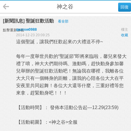
神之谷
回復
[新聞訊息] 聖誕狂歡活動
看全部
qazxsw0988
樓主
點擊重新加載
2014-12-23 20:09:25
收藏
這個聖誕，讓我們狂歡起來の大禮送不停~
每年一度舉世共歡的“聖誕節”即將來臨啦，馨兒來發大
禮了唷，神大大們期待嗎、激動嗎，趕快動身參加馨
兒舉辦的聖誕狂歡活動吧！無論我在哪裡，我離各位
大大只有一個轉身的距離，讓我的心陪各位大大在平
安夜里共同起舞！各位大大還等什麼，三重好禮等您
來拿，趕緊動身吧！！！
【活動時間】： 發佈本活動公告起—12.29(23:59)
【活動範圍】：<神之谷>全服