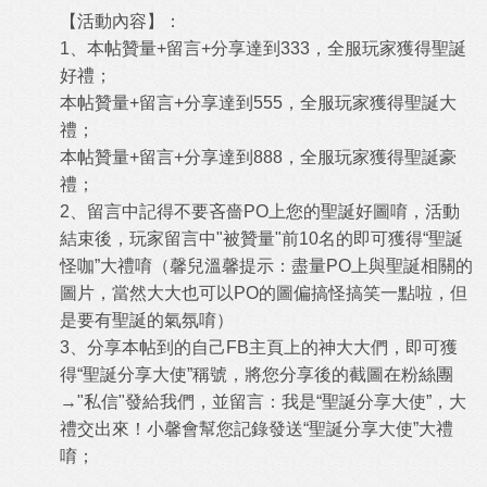
【活動內容】：
1、本帖贊量+留言+分享達到333，全服玩家獲得聖誕
好禮；
本帖贊量+留言+分享達到555，全服玩家獲得聖誕大
禮；
本帖贊量+留言+分享達到888，全服玩家獲得聖誕豪
禮；
2、留言中記得不要吝嗇PO上您的聖誕好圖唷，活動
結束後，玩家留言中"被贊量"前10名的即可獲得“聖誕
怪咖”大禮唷（馨兒溫馨提示：盡量PO上與聖誕相關的
圖片，當然大大也可以PO的圖偏搞怪搞笑一點啦，但
是要有聖誕的氣氛唷）
3、分享本帖到的自己FB主頁上的神大大們，即可獲
得“聖誕分享大使”稱號，將您分享後的截圖在粉絲團
→"私信"發給我們，並留言：我是“聖誕分享大使”，大
禮交出來！小馨會幫您記錄發送“聖誕分享大使”大禮
唷；