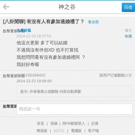
神之谷
回復
[八卦閒聊] 有沒有人有參加過婚禮了 ?
看全部
九尾妖弧
樓主
點擊重新加載
2014-12-23 18:37:53
收藏
他這次更新 多了可以結婚
不過我沒有伴侶XD 也不打算找
我想問問看有沒有參加過婚禮阿 ?
我好好奇喔
5A7615D20641C
該用戶已被刪除
沙發
點擊重新加載
2014-12-23 19:06:00
提示:
作者被禁止或刪除 內容自動屏蔽
點擊重新加載
首頁
|
登錄
|
用FB帳號登入
|
註冊
簡易版
|
觸屏版
|
電腦版
|
客戶端