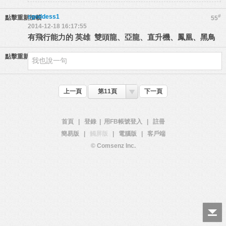
sgoddess1
#
點擊重新加載
55
2014-12-18 16:17:55
有飛行能力的 英雄 雙頭龍、亞龍、直升機、鳳凰、黑鳥
點擊重新加載
上一頁
第11頁
下一頁
首頁
|
登錄
|
用FB帳號登入
|
註冊
簡易版
|
觸屏版
|
電腦版
|
客戶端
© Comsenz Inc.