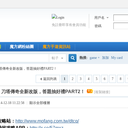
用戶名
免註冊即享有會員功能
密碼
到
魔方網粉絲團
魔方手遊資訊站
熱搜:
game +
加加
My card
帖子
搜
塔傳奇全新改版，答題抽好禮PART2！
返回列表
1
2
3
4
5
6
7
8
索
]
刀塔傳奇全新改版，答題抽好禮PART2！
[複製鏈接]
12-18 11:22:58
|
顯示全部樓層
攻略站：
http://www.mofang.com.tw/dtcq/
時的攻略APP：
http://x.co/57mxz