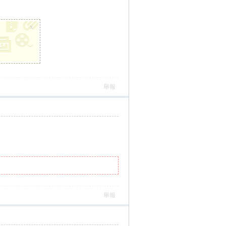
x
舉報
舉報