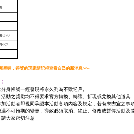
99
BF370
2FE7
完畢喔，得獎的玩家請記得查看自己的新消息^^~
：
量分身帳號一經發現將永久列為不歡迎戶。
有活動之獎勵均不得要求官方轉換、轉讓、折現或兌換其他道具
參加活動者即視同承認本活動各項內容及規定，若有未盡宜之事
遭遇不可預期的變更，導致必須取消、終止、修改或暫停活動及
，請大家密切注意