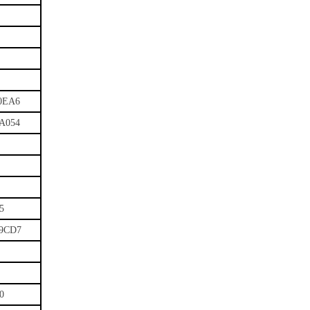
0EA6
A054
5
D9CD7
0