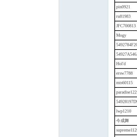
pin0921
ru81983
JFC700813
Mogy
5492784F2
54927A546
Hol'd
ersw7788
mts60115
paradise122
54928197
lwp1210
今成舞
supreme112