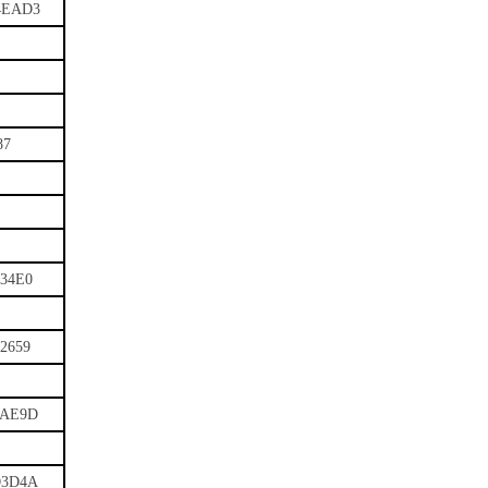
4EAD3
87
34E0
2659
AAE9D
D3D4A