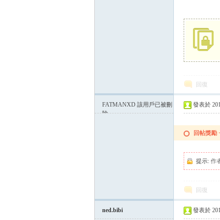
回復
FATMANXD
該用戶已被刪
發表於 2014-
除
回帖獎勵
提示:
作
回復
ned.bibi
發表於 2014-