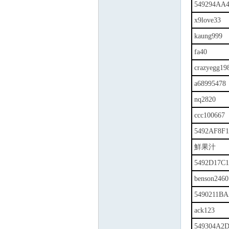
549294AA
x9love33
kaung999
fa40
crazyegg19
a68995478
nq2820
ccc100667
5492AF8F1
鮮果汁
5492D17C1
benson2460
5490211B
ack123
549304A2