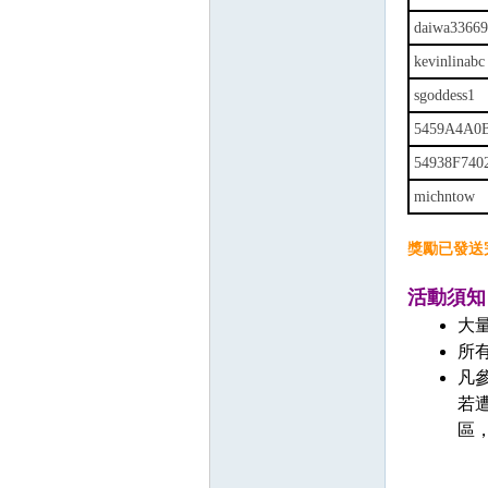
daiwa3366
kevinlinabc
sgoddess1
5459A4A0
54938F740
michntow
獎勵已發送
活動須知
大
所
凡
若
區