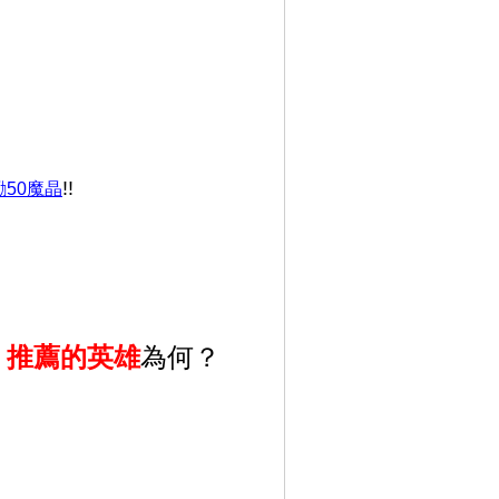
!!
勵50魔晶
，
推薦的英雄
為何？