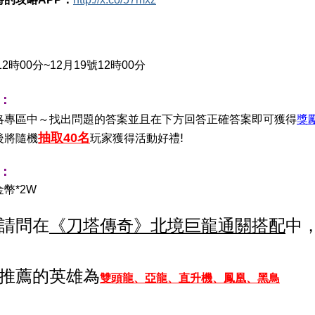
：
12時00分~12月19號12時00分
：
略專區中～找出問題的答案並且在下方回答正確答案即可獲得
獎
抽取40名
!
後將隨機
玩家獲得活動好禮
：
金幣*2W
請問在
《刀塔傳奇
》北境巨龍通關搭配
中
推薦的英雄為
雙頭龍、亞龍、直升機、鳳凰、黑鳥