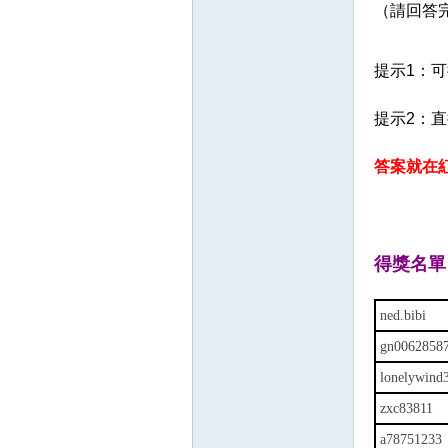
（請回答
提示1：可
提示2：
答案就在
得獎名單
ned.bibi
gn0062858
lonelywind
zxc83811
a78751233