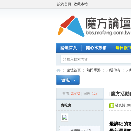
設為首頁
收藏本站
論壇首頁
開心水族箱
每日簽
論壇首頁
熱門手游
刀塔傳奇
刀
[魔方活動
查看:
20372
|
回復:
128
魔
»
›
›
›
貪吃鬼
發表於 2014-
最詳細的
TA的每日心情
最新最即