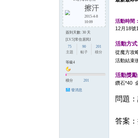
擦汗
2015-4-8
活動時間
10:09
方
12月18號
簽到天數: 30 天
[LV.5]常住居民I
活動方式
75
90
201
從魔方攻
主題
帖子
積分
活動結束
等級4
活動獎勵
積分
201
鑽石*40 
網
發消息
問題：
答案：