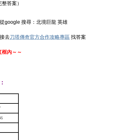
完整答案）
從google 搜尋：北境巨龍 英雄
直接去
刀塔傳奇官方合作攻略專區
找答案
紅框內～～
：
7
36