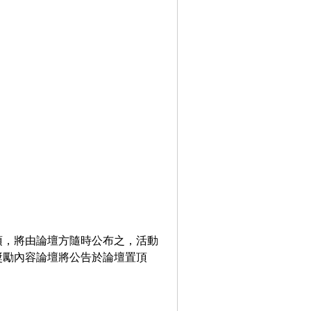
項，將由論壇方隨時公布之，活動
獎勵內容論壇將公告於論壇置頂