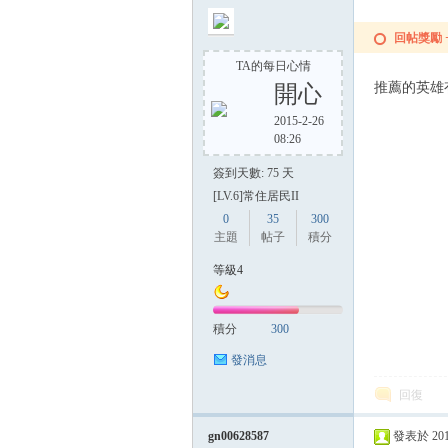
回帖獎勵
TA的每日心情
推薦的英雄
開心
2015-2-26
08:26
簽到天數: 75 天
[LV.6]常住居民II
0
35
300
主題
帖子
積分
等級4
積分
300
發消息
回復
gn00628587
發表於 2014-