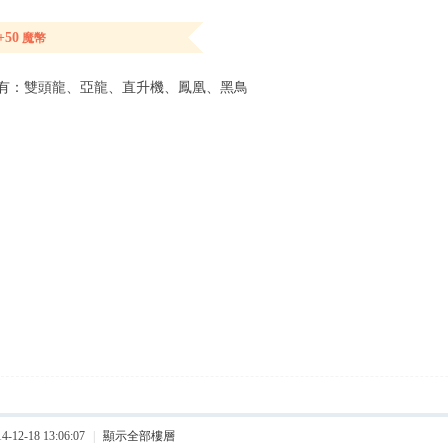
+50
魔幣
有：雙頭龍、亞龍、直升機、鳳凰、黑鳥
12-18 13:06:07
|
顯示全部樓層