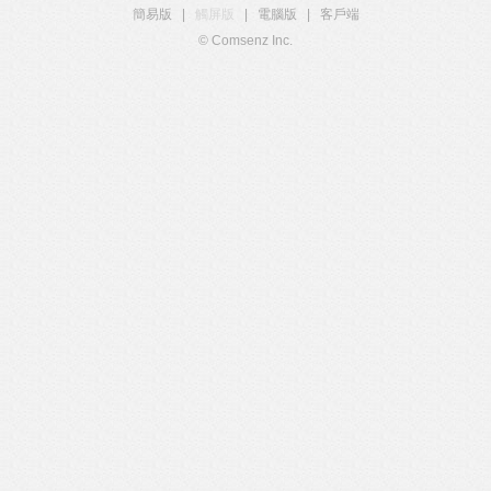
簡易版
|
觸屏版
|
電腦版
|
客戶端
© Comsenz Inc.